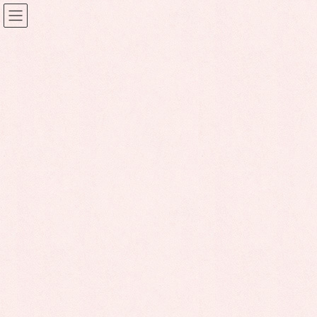
コ
ナ
ン
ビ
テ
ゲ
ン
ー
セミナー案内
ツ
シ
に
ョ
移
ン
動
に
HOME
セミナー案内
さんぴあ設立25周年記念講演会のお知らせ
移
動
2026年1月20日
セミナー案内
さんぴあ設立25周年記念講演会
のお知らせ
2026年2月15日（日）日向市中央公民館ホールにて講師に萩
原なつ子さんを迎え、講演会を開催します。