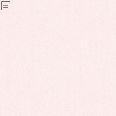
コ
ナ
ン
ビ
テ
ゲ
ン
ー
終了（平成28年）
ツ
シ
に
ョ
移
ン
動
に
HOME
終了（平成28年）
移
動