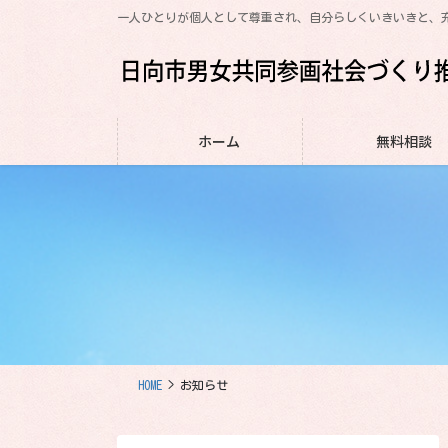
コ
ナ
一人ひとりが個人として尊重され、自分らしくいきいきと、
ン
ビ
テ
ゲ
ン
ー
ツ
シ
に
ョ
ホーム
無料相談
移
ン
動
に
移
動
HOME
お知らせ