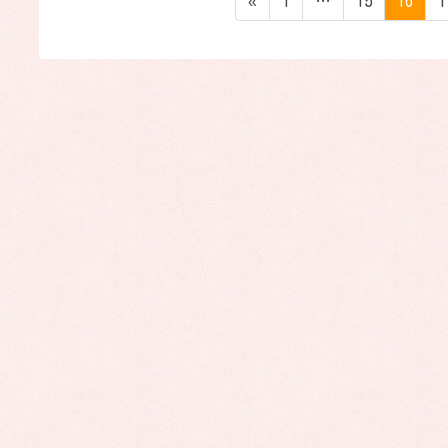
«
1
…
15
16
1
稿
ー
ー
ー
の
ジ
ジ
ジ
ペ
ー
ジ
送
り