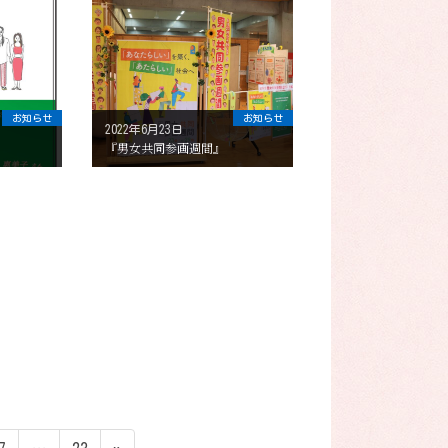
お知らせ
お知らせ
2022年6月23日
『男女共同参画週間』
ペ
ペ