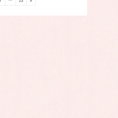
7
…
23
»
ー
ー
ジ
ジ