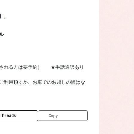
す。
ル
望される方は要予約）
★手話通訳あり
ご利用頂くか、お車でのお越しの際はな
Threads
Copy