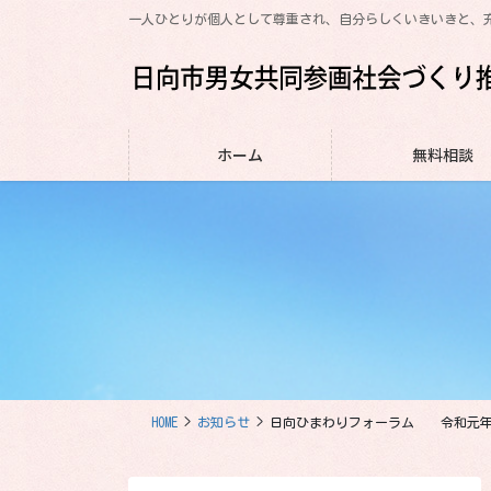
コ
ナ
一人ひとりが個人として尊重され、自分らしくいきいきと、
ン
ビ
テ
ゲ
ン
ー
ツ
シ
に
ョ
ホーム
無料相談
移
ン
動
に
移
動
HOME
お知らせ
日向ひまわりフォーラム 令和元年