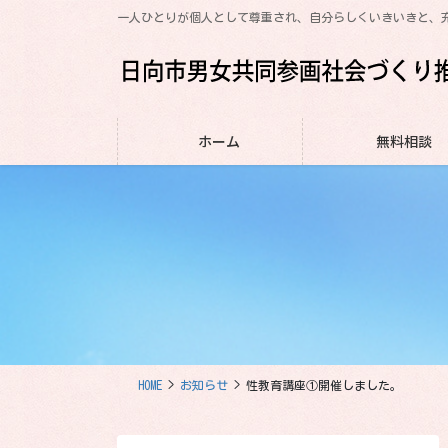
コ
ナ
一人ひとりが個人として尊重され、自分らしくいきいきと、
ン
ビ
テ
ゲ
ン
ー
ツ
シ
に
ョ
ホーム
無料相談
移
ン
動
に
移
動
HOME
お知らせ
性教育講座①開催しました。