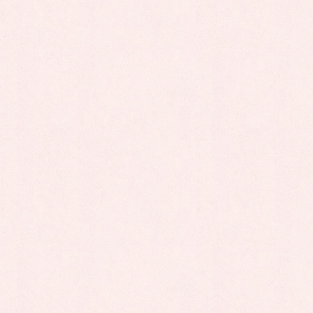
下記の日程で”パネル展”を開催しております。

お近くにお越しの際はぜひお立ち寄りください。

.

.

.

［パネル展］
｜場所｜日向市立図書館 ２階

｜期間｜令和５年11月24日(金)から11月30日(木)　午後２時00分まで