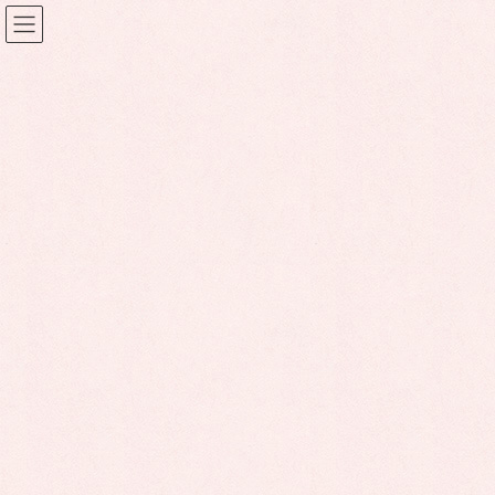
コ
ナ
ン
ビ
テ
ゲ
ン
ー
お知らせ
ツ
シ
に
ョ
移
ン
動
に
HOME
お知らせ
「女性に対する暴力をなくす運動」パネル展
移
動
2023年11月25日
お知らせ
「女性に対する暴力をなくす運
動」パネル展
毎年11月12日から25日までの2週間は、「女性に対する暴力をなくす運動」
さんぴあでは、日向市役所から日向市立図書館に場所を移し、
